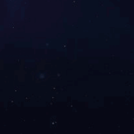
了
脱羽机
网站首页
关于我们
区淳化工业集中区梅龙路158号
产品中心
公司荣誉
9598
全程服务
在线视频
048
在线留言
LEYU
SPORTS
络