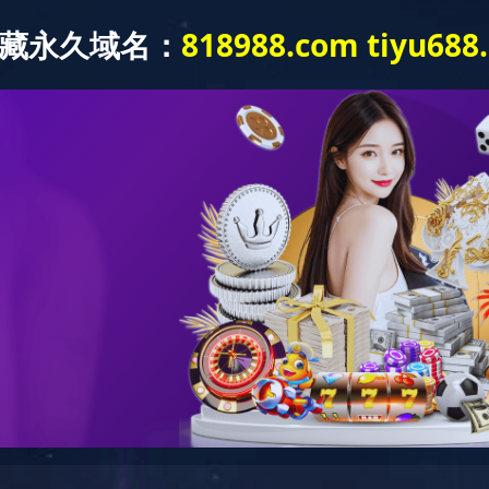
育（中国）官方网站
设备制造商
中心
公司荣誉
全程服务
在