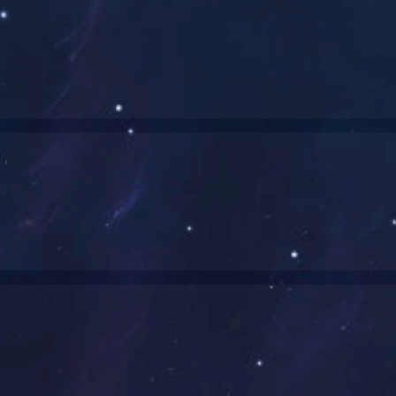
浸烫、脱羽
卧式平板脱羽机
2019-02-28
时间：
点击：
机
用于家禽浸烫后的脱毛工序，平板多滚筒式结构。采用电动或手动升降