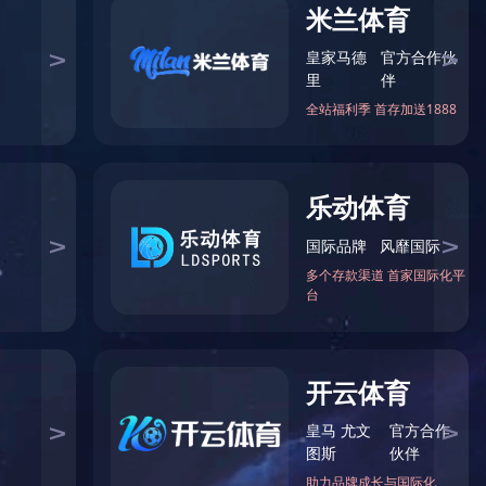
次
调节方式，能方便对不同家禽进行脱毛。